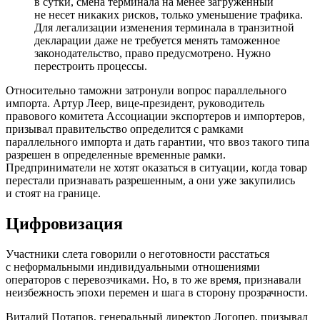
в сутки, смена терминала на менее загруженный
не несет никаких рисков, только уменьшение трафика.
Для легализации изменения терминала в транзитной
декларации даже не требуется менять таможенное
законодательство, право предусмотрено. Нужно
перестроить процессы.
Относительно таможни затронули вопрос параллельного
импорта. Артур Леер, вице-президент, руководитель
правового комитета Ассоциации экспортеров и импортеров,
призывал правительство определится с рамками
параллельного импорта и дать гарантии, что ввоз такого типа
разрешен в определенные временные рамки.
Предприниматели не хотят оказаться в ситуации, когда товар
перестали признавать разрешенным, а они уже закупились
и стоят на границе.
Цифровизация
Участники слета говорили о неготовности расстаться
с неформальными индивидуальными отношениями
операторов с перевозчиками. Но, в то же время, признавали
неизбежность эпохи перемен и шага в сторону прозрачности.
Виталий Потапов, генеральный директор Логопер, призывал