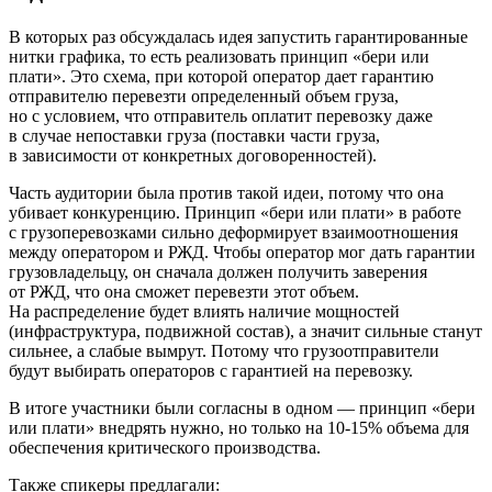
В которых раз обсуждалась идея запустить гарантированные
нитки графика, то есть реализовать принцип «бери или
плати». Это схема, при которой оператор дает гарантию
отправителю перевезти определенный объем груза,
но с условием, что отправитель оплатит перевозку даже
в случае непоставки груза (поставки части груза,
в зависимости от конкретных договоренностей).
Часть аудитории была против такой идеи, потому что она
убивает конкуренцию. Принцип «бери или плати» в работе
с грузоперевозками сильно деформирует взаимоотношения
между оператором и РЖД. Чтобы оператор мог дать гарантии
грузовладельцу, он сначала должен получить заверения
от РЖД, что она сможет перевезти этот объем.
На распределение будет влиять наличие мощностей
(инфраструктура, подвижной состав), а значит сильные станут
сильнее, а слабые вымрут. Потому что грузоотправители
будут выбирать операторов с гарантией на перевозку.
В итоге участники были согласны в одном — принцип «бери
или плати» внедрять нужно, но только на 10-15% объема для
обеспечения критического производства.
Также спикеры предлагали: