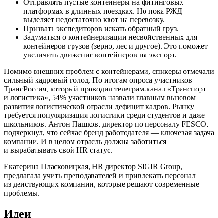
Отправлять пустые контейнеры на фитинговых
платформах в длинных поездках. Но пока РЖД
выделяет недостаточно квот на перевозку.
Призвать экспедиторов искать обратный груз.
Задуматься о контейнеризации несвойственных для
контейнеров грузов (зерно, лес и другое). Это поможет
увеличить движение контейнеров на экспорт.
Помимо внешних проблем с контейнерами, спикеры отмечали
сильный кадровый голод. По итогам опроса участников
ТрансРоссия, который проводил телеграм-канал «Транспорт
и логистика», 54% участников назвали главным вызовом
развития логистической отрасли дефицит кадров. Рынку
требуется популяризация логистики среди студентов и даже
школьников. Антон Пашков, директор по персоналу FESCO,
подчеркнул, что сейчас бренд работодателя — ключевая задача
компании. И в целом отрасль должна заботиться
и вырабатывать свой HR статус.
Екатерина Пласковицкая, HR директор SIGIR Group,
предлагала учить преподавателей и привлекать персонал
из действующих компаний, которые решают современные
проблемы.
Идеи