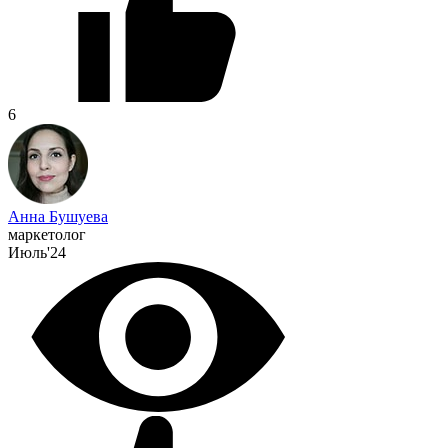
6
Анна Бушуева
маркетолог
Июль'24