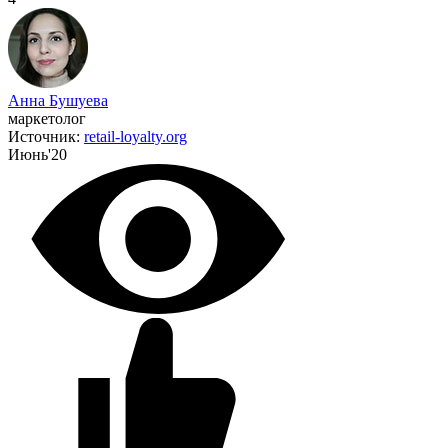
Анна Бушуева
маркетолог
Источник:
retail-loyalty.org
Июнь'20