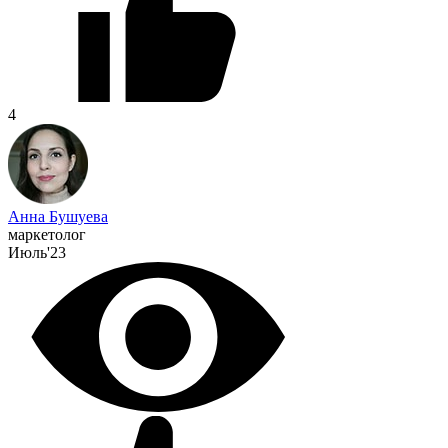
4
Анна Бушуева
маркетолог
Июль'23