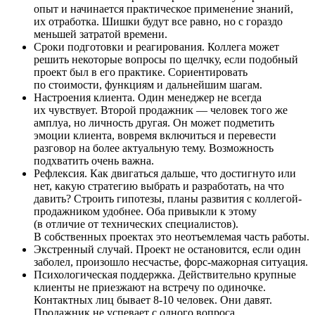
опыт и начинается практическое применение знаний,
их отработка. Шишки будут все равно, но с гораздо
меньшей затратой времени.
Сроки подготовки и реагирования. Коллега может
решить некоторые вопросы по щелчку, если подобный
проект был в его практике. Сориентировать
по стоимости, функциям и дальнейшим шагам.
Настроения клиента. Один менеджер не всегда
их чувствует. Второй продажник — человек того же
амплуа, но личность другая. Он может подметить
эмоции клиента, вовремя включиться и перевести
разговор на более актуальную тему. Возможность
подхватить очень важна.
Рефлексия. Как двигаться дальше, что достигнуто или
нет, какую стратегию выбрать и разработать, на что
давить? Строить гипотезы, планы развития с коллегой-
продажником удобнее. Оба привыкли к этому
(в отличие от технических специалистов).
В собственных проектах это неотъемлемая часть работы.
Экстренный случай. Проект не остановится, если один
заболел, произошло несчастье, форс-мажорная ситуация.
Психологическая поддержка. Действительно крупные
клиенты не приезжают на встречу по одиночке.
Контактных лиц бывает 8-10 человек. Они давят.
Продажник не успевает с одного вопроса