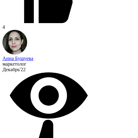
4
Анна Бушуева
маркетолог
Декабрь'22