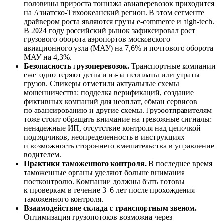
половины прироста тоннажа авиаперевозок приходится
на
Азиатско-Тихоокеанский
регион. В этом сегменте
драйвером роста являются грузы
e-commerce
и
high-tech
.
В 2024 году российский рынок зафиксировал рост
грузового оборота аэропортов московского
авиационного узла (МАУ) на 7,6% и почтового оборота
МАУ на 4,3%.
Безопасность грузоперевозок.
Транспортные компании
ежегодно теряют деньги
из-за
неоплаты или утраты
грузов. Спикеры отметили актуальные схемы
мошенничества: подделка верификаций, создание
фиктивных компаний для неоплат, обман сервисов
по авансированию и другие схемы. Грузоотправителям
тоже стоит обращать внимание на тревожные сигналы:
ненадежные ИП, отсутствие контроля над цепочкой
подрядчиков, неопределенность в инструкциях
и возможность стороннего вмешательства в управление
водителем.
Практики таможенного контроля.
В последнее время
таможенные органы уделяют больше внимания
постконтролю. Компании должны быть готовы
к проверкам в течение 3–6 лет после прохождения
таможенного контроля.
Взаимодействие склада с транспортным звеном.
Оптимизация грузопотоков возможна через