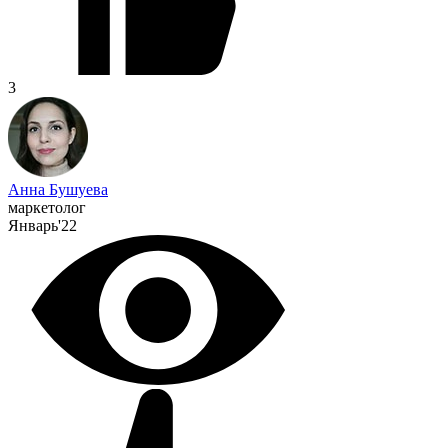
3
Анна Бушуева
маркетолог
Январь'22