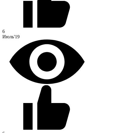
6
Июль'19