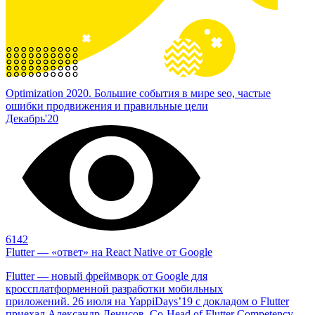
Optimization 2020. Большие события в мире seo, частые
ошибки продвижения и правильные цели
Декабрь'20
6142
Flutter — «ответ» на React Native от Google
Flutter — новый фреймворк от Google для
кроссплатформенной разработки мобильных
приложений. 26 июля на YappiDays’19 с докладом о Flutter
приехал Александр Денисов, Co-Head of Flutter Competency