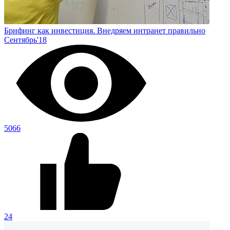
Брифинг как инвестиция. Внедряем интранет правильно
Сентябрь'18
5066
24