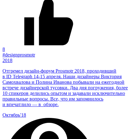
8
#designprosmotr
2018
Отгремел дизайн‐форум Prosmotr 2018, проходивший
в ID Telegraph 14-15 апреля. Наши дизайнеры Виктория
Самохвалова и Полина Иванова побывали на ежегодной
встрече дизайнерской тусовки. Два дня погружения, более
10 спикеров делились опытом и задавали исключительно
правильные вопросы. Все, что им запомнилось
и впечатлило — в обзоре.
Октябрь'18