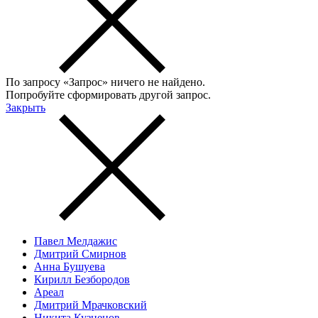
По запросу «
Запрос
» ничего не найдено.
Попробуйте сформировать другой запрос.
Закрыть
Павел Мелдажис
Дмитрий Смирнов
Анна Бушуева
Кирилл Безбородов
Ареал
Дмитрий Мрачковский
Никита Кузнецов