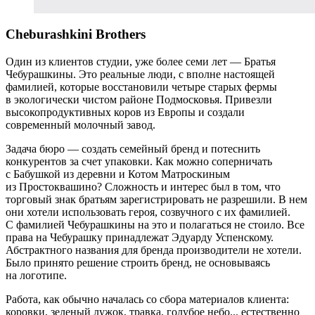
Cheburashkini Brothers
Один из клиентов студии, уже более семи лет — Братья
Чебурашкины. Это реальные люди, с вполне настоящей
фамилией, которые восстановили четыре старых фермы
в экологически чистом районе Подмосковья. Привезли
высокопродуктивных коров из Европы и создали
современный молочный завод.
Задача бюро — создать семейный бренд и потеснить
конкурентов за счет упаковки. Как можно соперничать
с Бабушкой из деревни и Котом Матроскиным
из Простоквашино? Сложность и интерес был в том, что
торговый знак братьям зарегистрировать не разрешили. В нем
они хотели использовать героя, созвучного с их фамилией.
С фамилией Чебурашкины на это и полагаться не стоило. Все
права на Чебурашку принадлежат Эдуарду Успенскому.
Абстрактного названия для бренда производители не хотели.
Было принято решение строить бренд, не основываясь
на логотипе.
Работа, как обычно началась со сбора материалов клиента:
коровки, зеленый лужок, травка, голубое небо... естественно