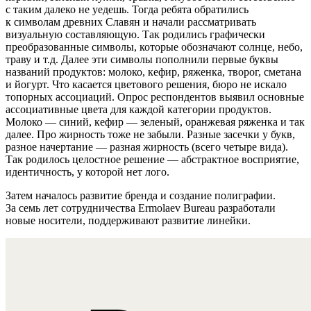
с таким далеко не уедешь. Тогда ребята обратились
к символам древних Славян и начали рассматривать
визуальную составляющую. Так родились графически
преобразованные символы, которые обозначают солнце, небо,
траву и т.д. Далее эти символы пополнили первые буквы
названий продуктов: молоко, кефир, ряженка, творог, сметана
и йогурт. Что касается цветового решения, бюро не искало
топорных ассоциаций. Опрос респондентов выявил основные
ассоциативные цвета для каждой категории продуктов.
Молоко — синий, кефир — зеленый, оранжевая ряженка и так
далее. Про жирность тоже не забыли. Разные засечки у букв,
разное начертание — разная жирность (всего четыре вида).
Так родилось целостное решение — абстрактное восприятие,
идентичность, у которой нет лого.
Затем началось развитие бренда и создание полиграфии.
За семь лет сотрудничества Ermolaev Bureau разработали
новые носители, поддерживают развитие линейки.