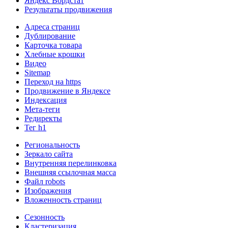
Яндекс Вордстат
Результаты продвижения
Адреса страниц
Дублирование
Карточка товара
Хлебные крошки
Видео
Sitemap
Переход на https
Продвижение в Яндексе
Индексация
Мета-теги
Редиректы
Тег h1
Региональность
Зеркало сайта
Внутренняя перелинковка
Внешняя ссылочная масса
Файл robots
Изображения
Вложенность страниц
Сезонность
Кластеризация